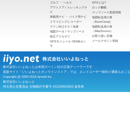
ゴルフ
・
ヘルス
GPSとは?
アウトドア / トレッキングナ
ロック解除
ビ
マップソース更新情報
車載用ナビ
・
バイク用ナビ
地図転送虎の巻
ドライビングレコーダー
（BaseCamp)
マリン向けナビ / 魚探
地図転送虎の巻
（MapSource）
地図データ / マップソース
お取り扱い店舗
純正アクセサリ
メールマガジン登録
GPSモジュール OEM&セン
サ
株式会社いいよねっとは米国ガーミン社の正規ディーラーです
直販サイト「いいよねっとオンラインストア」では、エンドユーザー様向け通販もおこ
Copyright @ 2000-2016 Iiyonet inc.
株式会社いいよねっと
埼玉県公安委員会 古物商許可番号 431330024003 道具商