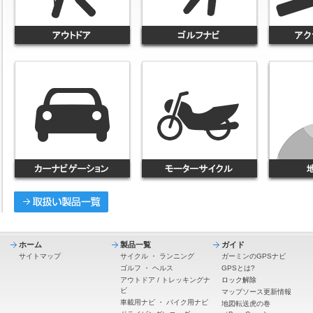
ホーム
製品一覧
ガイド
サイトマップ
サイクル
・
ランニング
ガーミンのGPSナビ
ゴルフ
・
ヘルス
GPSとは?
アウトドア / トレッキングナ
ロック解除
ビ
マップソース更新情報
車載用ナビ
・
バイク用ナビ
地図転送虎の巻