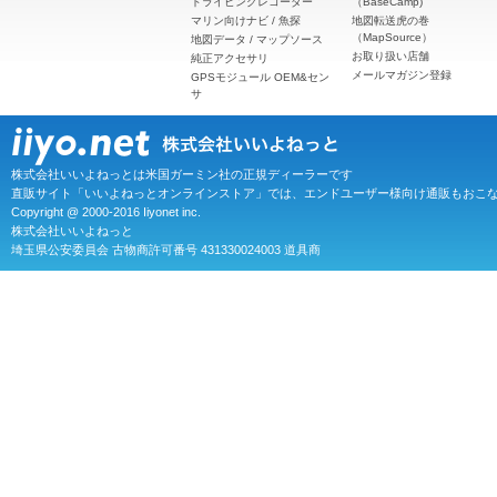
ドライビングレコーダー
（BaseCamp)
マリン向けナビ / 魚探
地図転送虎の巻
（MapSource）
地図データ / マップソース
お取り扱い店舗
純正アクセサリ
メールマガジン登録
GPSモジュール OEM&セン
サ
株式会社いいよねっとは米国ガーミン社の正規ディーラーです
直販サイト「いいよねっとオンラインストア」では、エンドユーザー様向け通販もおこ
Copyright @ 2000-2016 Iiyonet inc.
株式会社いいよねっと
埼玉県公安委員会 古物商許可番号 431330024003 道具商