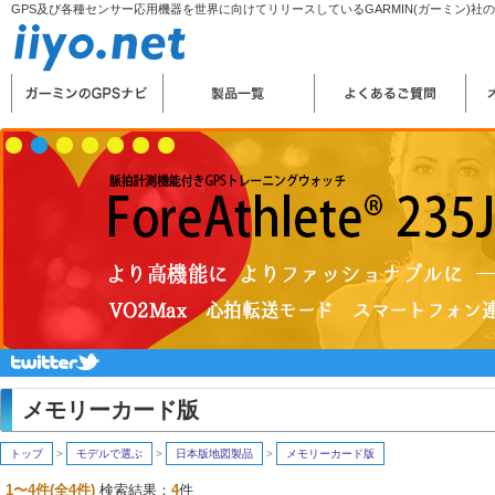
GPS及び各種センサー応用機器を世界に向けてリリースしているGARMIN(ガーミン)社
メモリーカード版
トップ
>
モデルで選ぶ
>
日本版地図製品
>
メモリーカード版
1〜4
件(全4件)
検索結果：
4
件