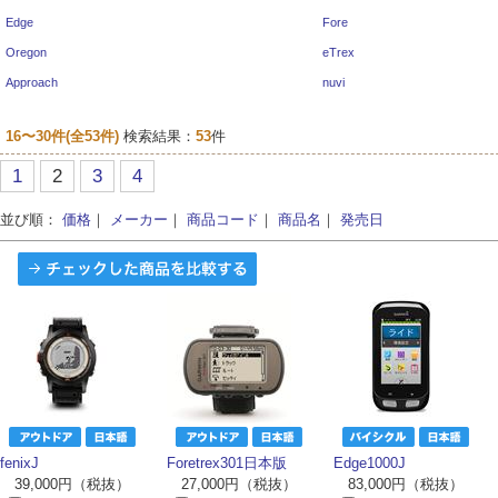
Edge
Fore
Oregon
eTrex
Approach
nuvi
16〜30
件(全53件)
検索結果：
53
件
1
2
3
4
並び順：
価格
｜
メーカー
｜
商品コード
｜
商品名
｜
発売日
fenixJ
Foretrex301日本版
Edge1000J
39,000円（税抜）
27,000円（税抜）
83,000円（税抜）