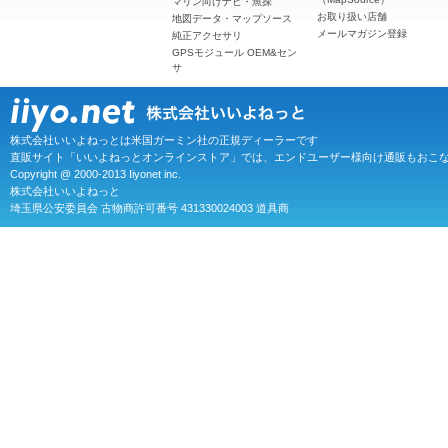
マリン向けナビ・魚探
お取り扱い店舗
地図データ・マップソース
メールマガジン登録
純正アクセサリ
GPSモジュール OEM&セン
サ
株式会社いいよねっとは米国ガーミン社の正規ディーラーです
直販サイト「いいよねっとオンラインストア」では、エンドユーザー様向け通販もおこ
Copyright @ 2000-2013 Iiyonet inc.
株式会社いいよねっと
埼玉県公安委員会 古物商許可番号 431330024003 道具商