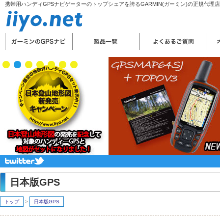
携帯用ハンディGPSナビゲーターのトップシェアを誇るGARMIN(ガーミン)の正規代理
日本版GPS
トップ
>
日本版GPS