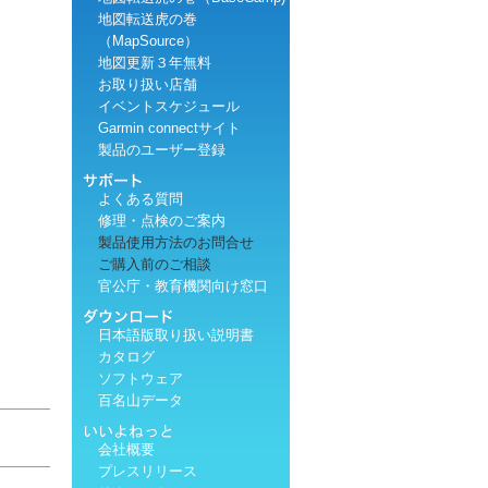
地図転送虎の巻
（MapSource）
地図更新３年無料
お取り扱い店舗
イベントスケジュール
Garmin connectサイト
製品のユーザー登録
よくある質問
修理・点検のご案内
製品使用方法のお問合せ
ご購入前のご相談
官公庁・教育機関向け窓口
日本語版取り扱い説明書
カタログ
ソフトウェア
百名山データ
会社概要
プレスリリース