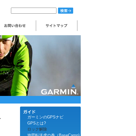
ト
ガーミンのGPSナビ
GPSとは?
ロック解除
地図転送虎の巻（BaseCamp)