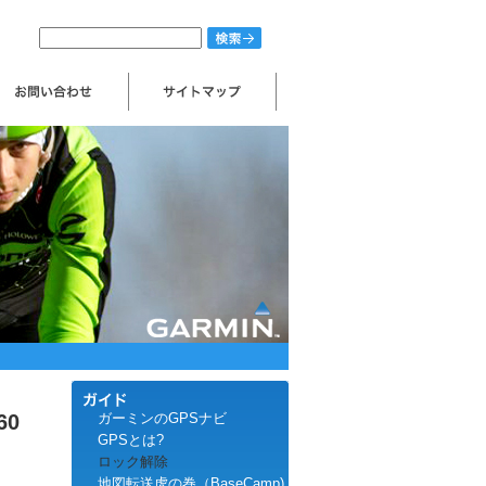
60
ガーミンのGPSナビ
GPSとは?
ロック解除
地図転送虎の巻（BaseCamp)