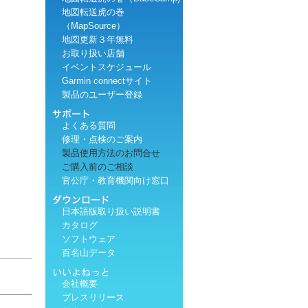
地図転送虎の巻
（MapSource）
地図更新３年無料
お取り扱い店舗
イベントスケジュール
Garmin connectサイト
製品のユーザー登録
よくある質問
修理・点検のご案内
製品使用方法のお問合せ
ご購入前のご相談
官公庁・教育機関向け窓口
日本語版取り扱い説明書
カタログ
ソフトウェア
百名山データ
会社概要
プレスリリース