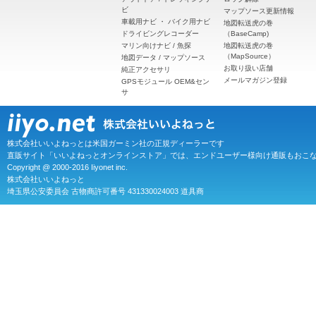
ビ
マップソース更新情報
車載用ナビ
・
バイク用ナビ
地図転送虎の巻
ドライビングレコーダー
（BaseCamp)
マリン向けナビ / 魚探
地図転送虎の巻
（MapSource）
地図データ / マップソース
お取り扱い店舗
純正アクセサリ
メールマガジン登録
GPSモジュール OEM&セン
サ
株式会社いいよねっとは米国ガーミン社の正規ディーラーです
直販サイト「いいよねっとオンラインストア」では、エンドユーザー様向け通販もおこ
Copyright @ 2000-2016 Iiyonet inc.
株式会社いいよねっと
埼玉県公安委員会 古物商許可番号 431330024003 道具商