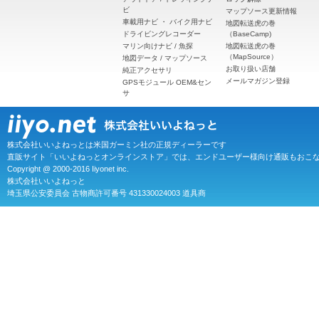
ビ
マップソース更新情報
車載用ナビ
・
バイク用ナビ
地図転送虎の巻
ドライビングレコーダー
（BaseCamp)
マリン向けナビ / 魚探
地図転送虎の巻
（MapSource）
地図データ / マップソース
お取り扱い店舗
純正アクセサリ
メールマガジン登録
GPSモジュール OEM&セン
サ
株式会社いいよねっとは米国ガーミン社の正規ディーラーです
直販サイト「いいよねっとオンラインストア」では、エンドユーザー様向け通販もおこ
Copyright @ 2000-2016 Iiyonet inc.
株式会社いいよねっと
埼玉県公安委員会 古物商許可番号 431330024003 道具商