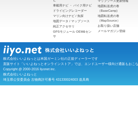
ビ
マップソース更新情報
車載用ナビ
・
バイク用ナビ
地図転送虎の巻
ドライビングレコーダー
（BaseCamp)
マリン向けナビ / 魚探
地図転送虎の巻
（MapSource）
地図データ / マップソース
お取り扱い店舗
純正アクセサリ
メールマガジン登録
GPSモジュール OEM&セン
サ
株式会社いいよねっとは米国ガーミン社の正規ディーラーです
直販サイト「いいよねっとオンラインストア」では、エンドユーザー様向け通販もおこ
Copyright @ 2000-2016 Iiyonet inc.
株式会社いいよねっと
埼玉県公安委員会 古物商許可番号 431330024003 道具商