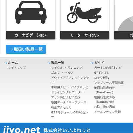
ホーム
製品一覧
ガイド
サイトマップ
サイクル
・
ランニング
ガーミンのGPSナビ
ゴルフ
・
ヘルス
GPSとは?
アウトドア / トレッキングナ
ロック解除
ビ
マップソース更新情報
車載用ナビ
・
バイク用ナビ
地図転送虎の巻
ドライビングレコーダー
（BaseCamp)
マリン向けナビ / 魚探
地図転送虎の巻
（MapSource）
地図データ / マップソース
お取り扱い店舗
純正アクセサリ
メールマガジン登録
GPSモジュール OEM&セン
サ