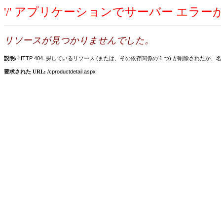
'/' アプリケーションでサーバー エラ
リソースが見つかりませんでした。
説明:
HTTP 404. 探しているリソース (または、その依存関係の 1 つ) が削除さ
要求された URL:
/cproductdetail.aspx