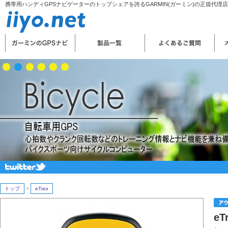
携帯用ハンディGPSナビゲーターのトップシェアを誇るGARMIN(ガーミン)の正規代理
トップ
>
eTrex
eT