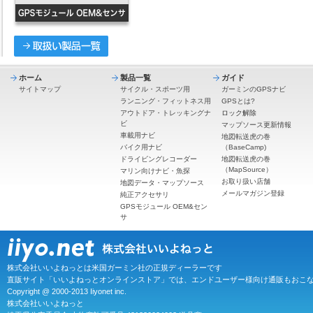
ホーム
製品一覧
ガイド
サイトマップ
サイクル・スポーツ用
ガーミンのGPSナビ
ランニング・フィットネス用
GPSとは?
アウトドア・トレッキングナ
ロック解除
ビ
マップソース更新情報
車載用ナビ
地図転送虎の巻
バイク用ナビ
（BaseCamp)
ドライビングレコーダー
地図転送虎の巻
（MapSource）
マリン向けナビ・魚探
お取り扱い店舗
地図データ・マップソース
メールマガジン登録
純正アクセサリ
GPSモジュール OEM&セン
サ
株式会社いいよねっとは米国ガーミン社の正規ディーラーです
直販サイト「いいよねっとオンラインストア」では、エンドユーザー様向け通販もおこ
Copyright @ 2000-2013 Iiyonet inc.
株式会社いいよねっと