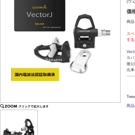
(ヴ
価
商品
スペ
する
Vec
※パ
後公
出来
Twe
商品