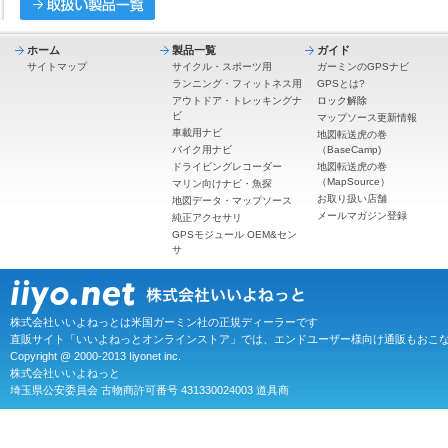
ホーム
製品一覧
ガイド
サイトマップ
サイクル・スポーツ用
ガーミンのGPSナビ
ランニング・フィットネス用
GPSとは?
アウトドア・トレッキングナ
ロック解除
ビ
マップソース更新情報
車載用ナビ
地図転送虎の巻
バイク用ナビ
（BaseCamp)
ドライビングレコーダー
地図転送虎の巻
（MapSource）
マリン向けナビ・魚探
お取り扱い店舗
地図データ・マップソース
メールマガジン登録
純正アクセサリ
GPSモジュール OEM&セン
サ
株式会社いいよねっとは米国ガーミン社の正規ディーラーです
直販サイト「いいよねっとオンラインストア」では、エンドユーザー様向け通販もおこ
Copyright @ 2000-2013 Iiyonet inc.
株式会社いいよねっと
埼玉県公安委員会 古物商許可番号 431330024003 道具商