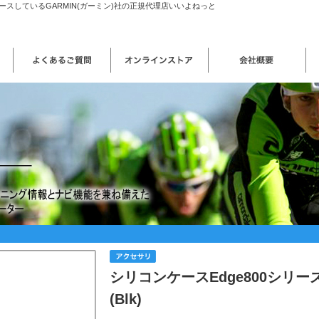
スしているGARMIN(ガーミン)社の正規代理店いいよねっと
シリコンケースEdge800シリー
(Blk)