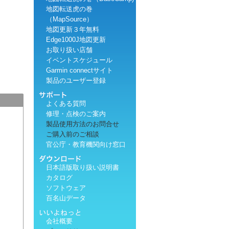
地図転送虎の巻
（MapSource）
地図更新３年無料
Edge1000J地図更新
お取り扱い店舗
イベントスケジュール
Garmin connectサイト
製品のユーザー登録
よくある質問
修理・点検のご案内
製品使用方法のお問合せ
ご購入前のご相談
官公庁・教育機関向け窓口
日本語版取り扱い説明書
カタログ
ソフトウェア
百名山データ
会社概要