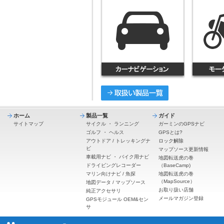
ホーム
製品一覧
ガイド
サイトマップ
サイクル
・
ランニング
ガーミンのGPSナビ
ゴルフ
・
ヘルス
GPSとは?
アウトドア / トレッキングナ
ロック解除
ビ
マップソース更新情報
車載用ナビ
・
バイク用ナビ
地図転送虎の巻
ドライビングレコーダー
（BaseCamp)
マリン向けナビ / 魚探
地図転送虎の巻
（MapSource）
地図データ / マップソース
お取り扱い店舗
純正アクセサリ
メールマガジン登録
GPSモジュール OEM&セン
サ