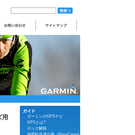
ズ用
ガーミンのGPSナビ
GPSとは?
ロック解除
地図転送虎の巻（BaseCamp)