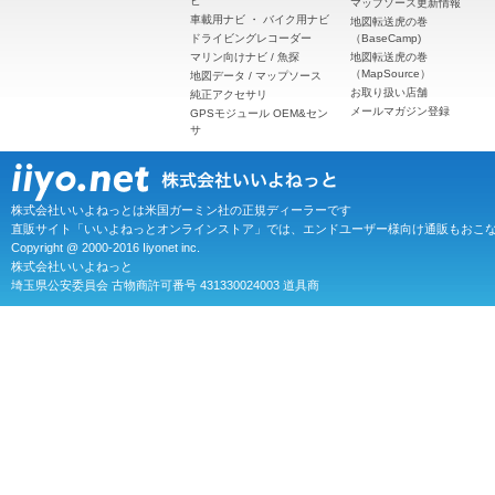
ビ
マップソース更新情報
車載用ナビ
・
バイク用ナビ
地図転送虎の巻
ドライビングレコーダー
（BaseCamp)
マリン向けナビ / 魚探
地図転送虎の巻
（MapSource）
地図データ / マップソース
お取り扱い店舗
純正アクセサリ
メールマガジン登録
GPSモジュール OEM&セン
サ
株式会社いいよねっとは米国ガーミン社の正規ディーラーです
直販サイト「いいよねっとオンラインストア」では、エンドユーザー様向け通販もおこ
Copyright @ 2000-2016 Iiyonet inc.
株式会社いいよねっと
埼玉県公安委員会 古物商許可番号 431330024003 道具商