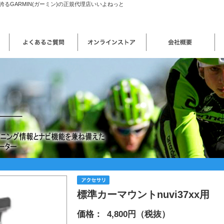
るGARMIN(ガーミン)の正規代理店いいよねっと
標準カーマウントnuvi37xx用
価格：
4,800円（税抜）