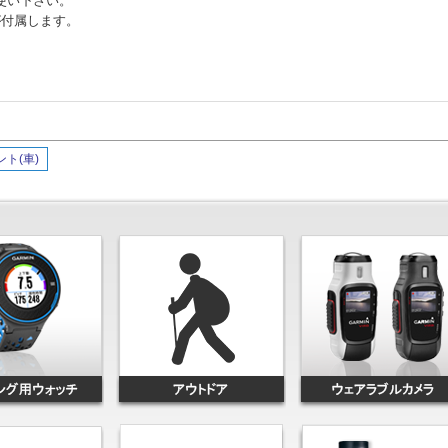
使い下さい。
が付属します。
ント(車)