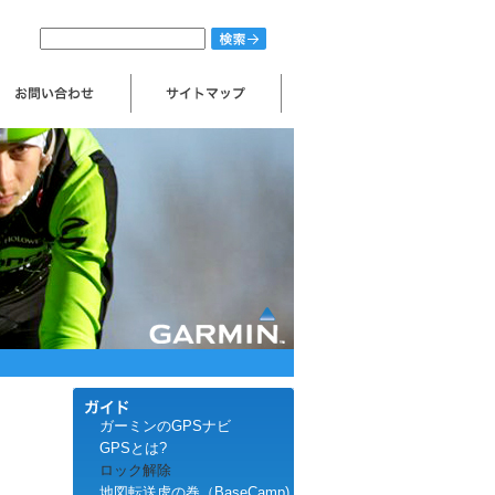
ガーミンのGPSナビ
GPSとは?
ロック解除
地図転送虎の巻（BaseCamp)