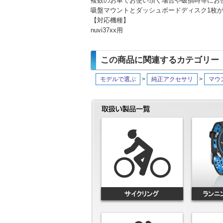
複数のお車でお使い頂く場合や破損時等にお
吸盤マウントとダッシュボードディスク1枚
【対応機種】
nuvi37xx用
この商品に関連するカテゴリー
モデルで選ぶ
>
純正アクセサリ
>
マウ