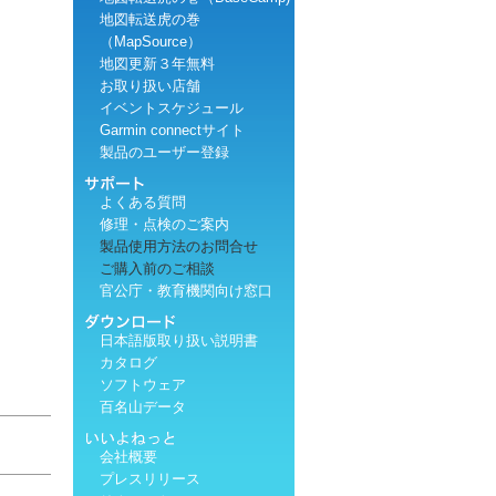
地図転送虎の巻
（MapSource）
地図更新３年無料
お取り扱い店舗
イベントスケジュール
Garmin connectサイト
製品のユーザー登録
よくある質問
修理・点検のご案内
製品使用方法のお問合せ
ご購入前のご相談
官公庁・教育機関向け窓口
日本語版取り扱い説明書
カタログ
ソフトウェア
百名山データ
会社概要
プレスリリース