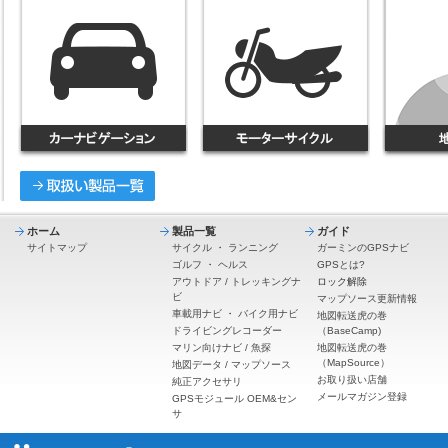
ホーム
製品一覧
ガイド
サイトマップ
サイクル
・
ランニング
ガーミンのGPSナビ
ゴルフ
・
ヘルス
GPSとは?
アウトドア / トレッキングナ
ロック解除
ビ
マップソース更新情報
車載用ナビ
・
バイク用ナビ
地図転送虎の巻
ドライビングレコーダー
（BaseCamp)
マリン向けナビ / 魚探
地図転送虎の巻
（MapSource）
地図データ / マップソース
お取り扱い店舗
純正アクセサリ
メールマガジン登録
GPSモジュール OEM&セン
サ