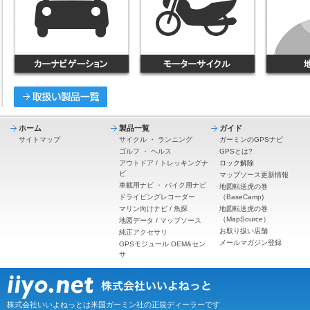
ホーム
製品一覧
ガイド
サイトマップ
サイクル
・
ランニング
ガーミンのGPSナビ
ゴルフ
・
ヘルス
GPSとは?
アウトドア / トレッキングナ
ロック解除
ビ
マップソース更新情報
車載用ナビ
・
バイク用ナビ
地図転送虎の巻
ドライビングレコーダー
（BaseCamp)
マリン向けナビ / 魚探
地図転送虎の巻
（MapSource）
地図データ / マップソース
お取り扱い店舗
純正アクセサリ
メールマガジン登録
GPSモジュール OEM&セン
サ
株式会社いいよねっとは米国ガーミン社の正規ディーラーです