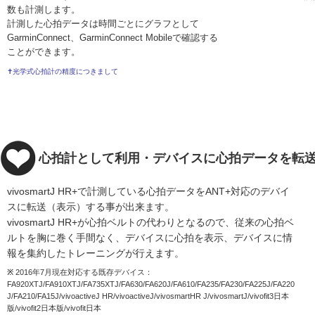
数も計測します。
計測した心拍データは時間ごとにグラフとして
GarminConnect、GarminConnect Mobileで確認する
ことができます。
✝光学式心拍計の精度につきまして
心拍計として利用・デバイスに心拍データを転
vivosmartJ HR+で計測している心拍データをANT+対応のデバイ
スに転送（表示）する事が出来ます。
vivosmartJ HR+が心拍ベルトの代わりとなるので、従来の心拍ベ
ルトを胸に巻く手間なく、デバイスに心拍を表示、デバイスに情
報を集約したトレーニングが行えます。
※
2016年7月現在対応する既存デバイス：
FA920XTJ/FA910XTJ/FA735XTJ/FA630/FA620J/FA610/FA235/FA230/FA225J/FA220
J/FA210/FA15J/vivoactiveJ HR/vivoactiveJ/vivosmartHR J/vivosmartJ/vivofit3日本
版/vivofit2日本版/vivofit日本