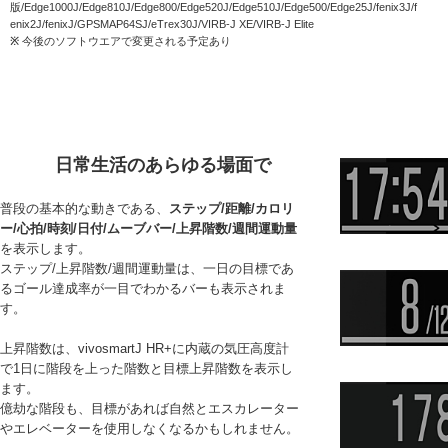
版/Edge1000J/Edge810J/Edge800/Edge520J/Edge510J/Edge500/Edge25J/fenix3J/f
enix2J/fenixJ/GPSMAP64SJ/eTrex30J/VIRB-J XE/VIRB-J Elite
※
今後のソフトウエアで変更される予定あり
日常生活のあらゆる場面で
普段の基本的な動きである、
ステップ/距離/カロリ
ー/心拍/時刻/日付/ムーブバー/上昇階数/週間運動量
を表示します。
時刻・日付・ム
ステップ/上昇階数/週間運動量は、一日の目標であ
ムーブバーは一定時間
とをお知らせし、適度
るゴール達成率が一目でわかるバーも表示されま
ます。
す。
上昇階数は、vivosmartJ HR+に内蔵の気圧高度計
上昇階
で1日に階段を上った階数と目標上昇階数を表示し
1日の合計上昇階数が
ます。
す。上昇階数は1日(深
億劫な階段も、目標があれば自然とエスカレーター
リセットされます。
やエレベーターを使用しなくなるかもしれません。