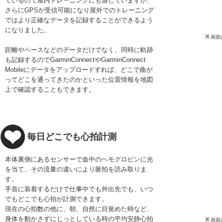
ているので屋内トレーニングにも適していますが、
さらにGPSが受信可能になり屋外でのトレーニング
ではより正確なデータを記録することができるよう
になりました。
※
画面は
距離やペースなどのデータだけでなく、同時に軌跡
も記録するのでGarminConnectやGarminConnect
Mobileにデータをアップロードすれば、どこで曲が
ってどこを通ってきたのかといった位置情報を地図
上で確認することもできます。
毎日どこでも心拍計測
本体裏側にあるセンサーで血中のヘモグロビンに光
を当て、その流量の違いにより脈拍を読み取りま
す。
手首に装着するだけで仕事中でも外出先でも、いつ
でもどこでも心拍が計測できます。
現在の心拍数の他に、朝、自然に目覚めた時など、
身体を動かさずにじっとしている時の平均安静心拍
※
画面は