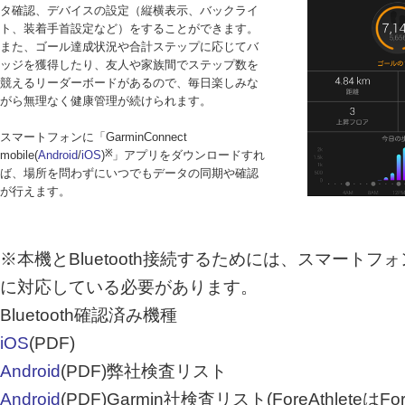
タ確認、デバイスの設定（縦横表示、バックライ
ト、装着手首設定など）をすることができます。
また、ゴール達成状況や合計ステップに応じてバ
ッジを獲得したり、友人や家族間でステップ数を
競えるリーダーボードがあるので、毎日楽しみな
がら無理なく健康管理が続けられます。
スマートフォンに「GarminConnect
mobile(
Android
/
iOS
)
※
」アプリをダウンロードすれ
ば、場所を問わずにいつでもデータの同期や確認
が行えます。
※本機とBluetooth接続するためには、スマートフォンがBlu
に対応している必要があります。
Bluetooth確認済み機種
iOS
(PDF)
Android
(PDF)弊社検査リスト
Android
(PDF)Garmin社検査リスト(ForeAthleteはFo