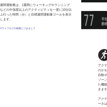
週間運動量は、1週間にウォーキングやランニング
消費カロ
などの中強度以上のアクティビティを一度に10分以
1 日の消費カロリーが
上行った時間（分）と目標週間運動量ゴールを表示
す。
します。
✝ライフログの精度につきまして
心拍
現在の心拍数と平均安
認できます。
アク
のか
自動ポ
ゾー
た機
きま
アク
ータ