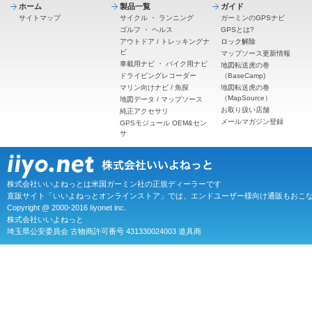
ホーム
製品一覧
ガイド
サイトマップ
サイクル
・
ランニング
ガーミンのGPSナビ
ゴルフ
・
ヘルス
GPSとは?
アウトドア / トレッキングナ
ロック解除
ビ
マップソース更新情報
車載用ナビ
・
バイク用ナビ
地図転送虎の巻
ドライビングレコーダー
（BaseCamp)
マリン向けナビ / 魚探
地図転送虎の巻
（MapSource）
地図データ / マップソース
お取り扱い店舗
純正アクセサリ
メールマガジン登録
GPSモジュール OEM&セン
サ
株式会社いいよねっとは米国ガーミン社の正規ディーラーです
直販サイト「いいよねっとオンラインストア」では、エンドユーザー様向け通販もおこ
Copyright @ 2000-2016 Iiyonet inc.
株式会社いいよねっと
埼玉県公安委員会 古物商許可番号 431330024003 道具商