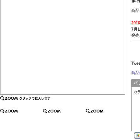
価
商品
201
7月
発売
Twe
商品
カ