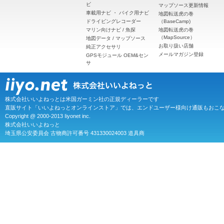
ビ
マップソース更新情報
車載用ナビ
・
バイク用ナビ
地図転送虎の巻
ドライビングレコーダー
（BaseCamp)
マリン向けナビ / 魚探
地図転送虎の巻
（MapSource）
地図データ / マップソース
お取り扱い店舗
純正アクセサリ
メールマガジン登録
GPSモジュール OEM&セン
サ
株式会社いいよねっとは米国ガーミン社の正規ディーラーです
直販サイト「いいよねっとオンラインストア」では、エンドユーザー様向け通販もおこ
Copyright @ 2000-2013 Iiyonet inc.
株式会社いいよねっと
埼玉県公安委員会 古物商許可番号 431330024003 道具商