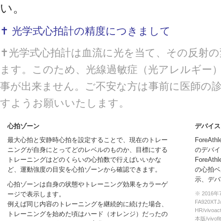
い。
✝ 光学式心拍計の精度につきまして
✝光学式心拍計は血流に光を当て、その反射の
ます。このため、光線過敏症（光アレルギー
事が出来ません。ご不安な方は事前に医師の
すようお願いいたします。
心拍ゾーン
デバイス
最大心拍と安静時心拍を設定することで、現在のトレー
ForeA
ニングが自身にとってどのレベルのものか、目標にする
のデバイ
トレーニングはどのくらいの心拍数で行えばいいかな
ForeA
ど、運動強度の目安を心拍ゾーンから確認できます。
の心拍ベ
示、デバ
心拍ゾーンは自身の状態やトレーニング効果をカラーゲ
ージで表示します。
※ 201
FA920XTJ/
例えば同じ内容のトレーニングを継続的に続けた場合、
HR/vivoac
トレーニングを始めた頃はハード（オレンジ）だったの
本版/vivof