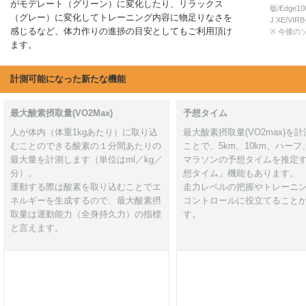
がモデレート（グリーン）に変化したり、リラックス
版/Edge100
（グレー）に変化してトレーニング内容に物足りなさを
J XE/VIRB-
感じるなど、体力作りの進捗の目安としてもご利用頂け
※ 今後の
ます。
計測可能になった新たな機能
最大酸素摂取量(VO2Max)
予想タイム
人が体内（体重1kgあたり）に取り込
最大酸素摂取量(VO2max)を
むことのできる酸素の１分間あたりの
ことで、5km、10km、ハーフ
最大量を計測します（単位はml／kg／
マラソンの予想タイムを推定
分）。
想タイム」機能もあります。
運動する際は酸素を取り込むことでエ
走力レベルの把握やトレーニ
ネルギーを生成するので、最大酸素摂
コントロールに役立てること
取量は運動能力（全身持久力）の指標
す。
と言えます。