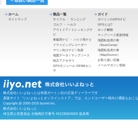
ホーム
製品一覧
ガイド
サイトマップ
サイクル
・
ランニング
ガーミンのGPSナビ
ゴルフ
・
ヘルス
GPSとは?
アウトドア / トレッキングナ
ロック解除
ビ
マップソース更新情報
車載用ナビ
・
バイク用ナビ
地図転送虎の巻
ドライビングレコーダー
（BaseCamp)
マリン向けナビ / 魚探
地図転送虎の巻
（MapSource）
地図データ / マップソース
お取り扱い店舗
純正アクセサリ
メールマガジン登録
GPSモジュール OEM&セン
サ
株式会社いいよねっとは米国ガーミン社の正規ディーラーです
直販サイト「いいよねっとオンラインストア」では、エンドユーザー様向け通販もおこ
Copyright @ 2000-2016 Iiyonet inc.
株式会社いいよねっと
埼玉県公安委員会 古物商許可番号 431330024003 道具商