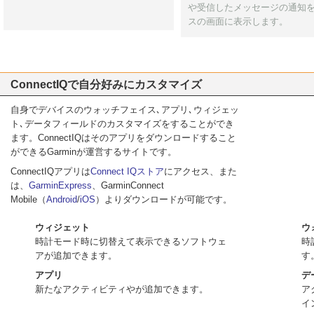
や受信したメッセージの通知
スの画面に表示します。
ConnectIQで自分好みにカスタマイズ
自身でデバイスのウォッチフェイス､アプリ､ウィジェッ
ト､データフィールドのカスタマイズをすることができ
ます。ConnectIQはそのアプリをダウンロードすること
ができるGarminが運営するサイトです。
ConnectIQアプリは
Connect IQストア
にアクセス、また
は、
GarminExpress
、GarminConnect
Mobile（
Android
/
iOS
）よりダウンロードが可能です。
ウィジェット
ウ
時計モード時に切替えて表示できるソフトウェ
時
アが追加できます。
す
アプリ
デ
新たなアクティビティやが追加できます。
ア
イ