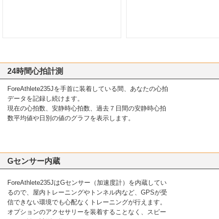
24時間心拍計測
ForeAthlete235Jを手首に装着している間、あなたの心拍
データを記録し続けます。
現在の心拍数、安静時心拍数、過去７日間の安静時心拍
数平均値や日別の値のグラフを表示します。
Gセンサー内蔵
ForeAthlete235JはGセンサー（加速度計）を内蔵してい
るので、屋内トレーニングやトンネル内など、GPSが受
信できない環境でも心配なくトレーニングが行えます。
オプションのアクセサリーを装着することなく、スピー