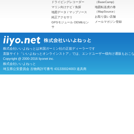
ドライビングレコーダー
（BaseCamp)
マリン向けナビ / 魚探
地図転送虎の巻
（MapSource）
地図データ / マップソース
お取り扱い店舗
純正アクセサリ
メールマガジン登録
GPSモジュール OEM&セン
サ
株式会社いいよねっとは米国ガーミン社の正規ディーラーです
直販サイト「いいよねっとオンラインストア」では、エンドユーザー様向け通販もおこ
Copyright @ 2000-2016 Iiyonet inc.
株式会社いいよねっと
埼玉県公安委員会 古物商許可番号 431330024003 道具商