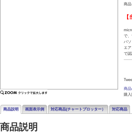
商品
【
mi
で、
パソ
エア
で認
Twe
商品
購入
商品説明
画面表示例
対応商品(チャートプロッター）
対応商品
商品説明