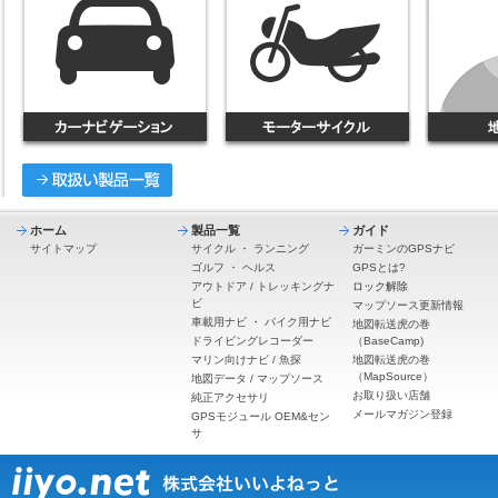
ホーム
製品一覧
ガイド
サイトマップ
サイクル
・
ランニング
ガーミンのGPSナビ
ゴルフ
・
ヘルス
GPSとは?
アウトドア / トレッキングナ
ロック解除
ビ
マップソース更新情報
車載用ナビ
・
バイク用ナビ
地図転送虎の巻
ドライビングレコーダー
（BaseCamp)
マリン向けナビ / 魚探
地図転送虎の巻
（MapSource）
地図データ / マップソース
お取り扱い店舗
純正アクセサリ
メールマガジン登録
GPSモジュール OEM&セン
サ