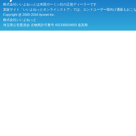
株式会社いいよねっとは米国ガーミン社の正規ディーラーです
直販サイト「いいよねっとオンラインストア」では、エンドユーザー様向け通販もおこ
Copyright @ 2000-2016 Iiyonet inc.
株式会社いいよねっと
埼玉県公安委員会 古物商許可番号 431330024003 道具商