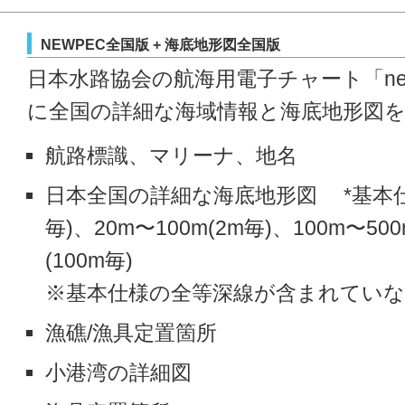
NEWPEC全国版 + 海底地形図全国版
日本水路協会の航海用電子チャート「new 
に全国の詳細な海域情報と海底地形図
航路標識、マリーナ、地名
日本全国の詳細な海底地形図 *基本仕様
毎)、20m〜100m(2m毎)、100m〜50
(100m毎)
※基本仕様の全等深線が含まれてい
漁礁/漁具定置箇所
小港湾の詳細図