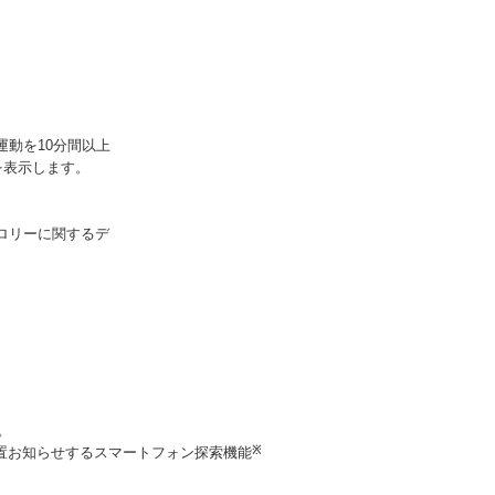
運動を10分間以上
を表示します。
ロリーに関するデ
。
。
置お知らせするスマートフォン探索機能
※