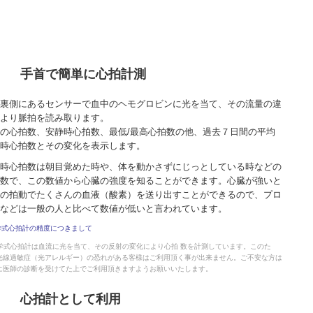
手首で簡単に心拍計測
裏側にあるセンサーで血中のヘモグロビンに光を当て、その流量の違
より脈拍を読み取ります。
の心拍数、安静時心拍数、最低/最高心拍数の他、過去７日間の平均
時心拍数とその変化を表示します。
時心拍数は朝目覚めた時や、体を動かさずにじっとしている時などの
数で、この数値から心臓の強度を知ることができます。心臓が強いと
の拍動でたくさんの血液（酸素）を送り出すことができるので、プロ
などは一般の人と比べて数値が低いと言われています。
学式心拍計の精度につきまして
光学式心拍計は血流に光を当て、その反射の変化により心拍 数を計測しています。このた
光線過敏症（光アレルギー）の恐れがある客様はご利用頂く事が出来ません。ご不安な方は
に医師の診断を受けてた上でご利用頂きますようお願いいたします。
心拍計として利用