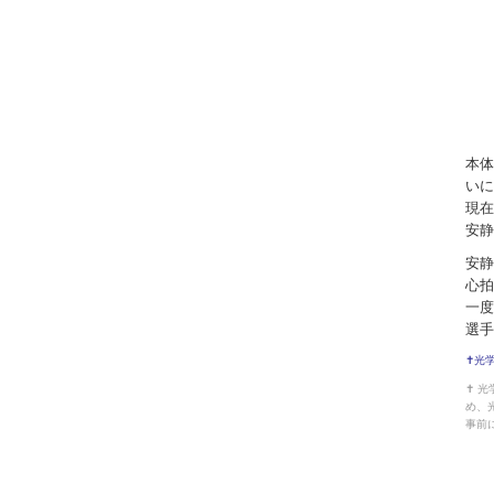
本体
いに
現在
安静
安静
心拍
一度
選手
✝光
✝ 
め、
事前