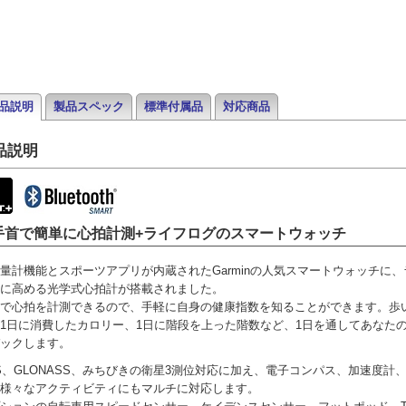
品説明
製品スペック
標準付属品
対応商品
品説明
手首で簡単に心拍計測+ライフログのスマートウォッチ
量計機能とスポーツアプリが内蔵されたGarminの人気スマートウォッチに
に高める光学式心拍計が搭載されました。
で心拍を計測できるので、手軽に自身の健康指数を知ることができます。歩
1日に消費したカロリー、1日に階段を上った階数など、1日を通してあなた
ックします。
S、GLONASS、みちびきの衛星3測位対応に加え、電子コンパス、加速度計
様々なアクティビティにもマルチに対応します。