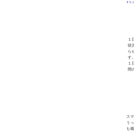
✝ラ
１
状
ら
す
１
間
スマ
うっ
も備