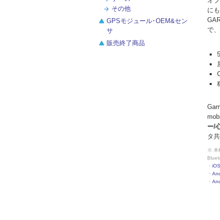
オプ
その他
にも
GA
GPSモジュール･OEM&セン
で、
サ
販売終了商品
Ga
mobi
ー/
タ共
※ 
Blu
・
iO
・
And
・
And