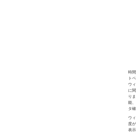
時間
トペ
ウィ
に関
りま
能、
タ確
ウィ
度が
表示