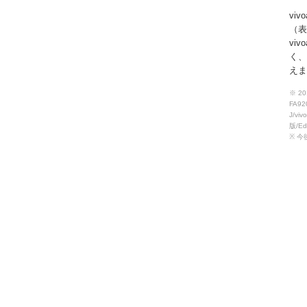
vi
（表
vi
く、
えま
※ 
FA92
J/viv
版/Ed
※ 