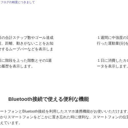
イフログの精度につきまして
日の合計ステップ数やゴール達成
１週間に中強度の
況、距離、動きがないことをお知
行った運動量(分)
せするムーブバーなどを表示しま
。
日に階段を上った階数とその1週
１日に消費したカ
の履歴を表示します。
ータを表示します
Bluetooth接続で使える便利な機能
ートフォンとBluetooth接続を利用したスマホ連携機能がお使いいただけます
かりスマートフォンをどこかに置き忘れた時に便利な、スマートフォンの位
えています。