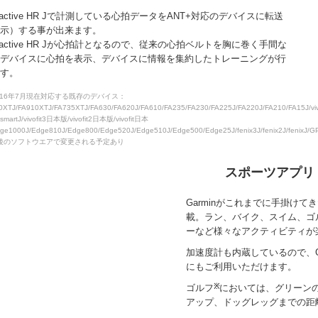
voactive HR Jで計測している心拍データをANT+対応のデバイスに転送
示）する事が出来ます。
voactive HR Jが心拍計となるので、従来の心拍ベルトを胸に巻く手間な
デバイスに心拍を表示、デバイスに情報を集約したトレーニングが行
す。
2016年7月現在対応する既存のデバイス：
0XTJ/FA910XTJ/FA735XTJ/FA630/FA620J/FA610/FA235/FA230/FA225J/FA220J/FA210/FA15J/vivoa
osmartJ/vivofit3日本版/vivofit2日本版/vivofit日本
ge1000J/Edge810J/Edge800/Edge520J/Edge510J/Edge500/Edge25J/fenix3J/fenix2J/fenixJ/GP
今後のソフトウエアで変更される予定あり
スポーツアプリ
Garminがこれまでに手掛け
載。ラン、バイク、スイム、ゴ
ーなど様々なアクティビティが
加速度計も内蔵しているので、
にもご利用いただけます。
ゴルフ
※
においては、グリーン
アップ、ドッグレッグまでの距