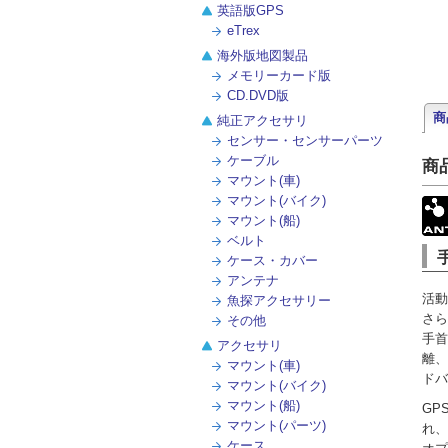
英語版GPS
eTrex
海外版地図製品
メモリーカード版
CD.DVD版
商
純正アクセサリ
センサー・センサーパーツ
ケーブル
商
マウント(車)
マウント(バイク)
マウント(船)
ベルト
ケース・カバー
アンテナ
活動
魚探アクセサリー
さら
その他
手首
アクセサリ
離、
マウント(車)
ドバ
マウント(バイク)
マウント(船)
GP
マウント(パーツ)
れ、
ケース