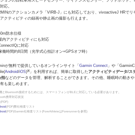
ションの自転車用スピードセンサー、ケイデンスセンサー、フットポッド、T
対応。
RMINのアクションカメラ「VIRB-J」にも対応しており、vivoactiveJ HR
アクティビティの録画や静止画の撮影も行えます。
50m防水仕様
屋内アクティビティにも対応
ConnectIQに対応
稼働時間約8日間（光学式心拍計オン+GPSオフ時）
rminが無料で提供しているオンラインサイト「
Garmin Connect
」や「GarminCo
le(
Android
/
iOS
)
※
」を利用すれば、簡単に取得した
アクティビティデータ/ステ
心拍
などのデータを管理、解析することができます。その他、睡眠時の動きや
有も楽しめます。
本機とBluetooth接続するためには、スマートフォンがBLEに対応している必要があります。
etooth携帯対応状況
S
(PDF)
roid
(PDF)弊社検査リスト
roid
(PDF)Garmin社検査リスト(ForeAthleteはForerunnerを参照)