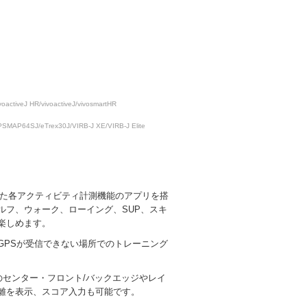
ctiveJ HR/vivoactiveJ/vivosmartHR
SMAP64SJ/eTrex30J/VIRB-J XE/VIRB-J Elite
てきた各アクティビティ計測機能のアプリを搭
ルフ、ウォーク、ローイング、SUP、スキ
楽しめます。
GPSが受信できない場所でのトレーニング
のセンター・フロント/バックエッジやレイ
離を表示、スコア入力も可能です。