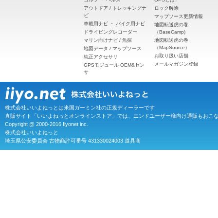
アウトドア / トレッキングナ
ロック解除
ビ
マップソース更新情報
車載用ナビ
・
バイク用ナビ
地図転送虎の巻
ドライビングレコーダー
（BaseCamp)
マリン向けナビ / 魚探
地図転送虎の巻
（MapSource）
地図データ / マップソース
お取り扱い店舗
純正アクセサリ
メールマガジン登録
GPSモジュール OEM&セン
サ
株式会社いいよねっとは米国ガーミン社の正規ディーラーです
直販サイト「いいよねっとオンラインストア」では、エンドユーザー様向け通販もおこ
Copyright @ 2000-2016 Iiyonet inc.
株式会社いいよねっと
埼玉県公安委員会 古物商許可番号 431330024003 道具商