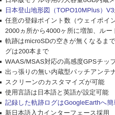
日本登山地形図（TOPO10MPlus）V3
任意の登録ポイント数（ウェイポイント）
2000ヵ所から4000ヶ所に増加、ルー
軌跡はmicroSDの空きが無くなる
グは200本まで
WAAS/MSAS対応の高感度GPSチッ
出っ張りの無い内蔵型パッチアンテ
スクリーンのカスタマイズが可能
使用言語は日本語と英語が設定可能
記録した軌跡ログはGoogleEarth
新日本語入力インターフェース採用