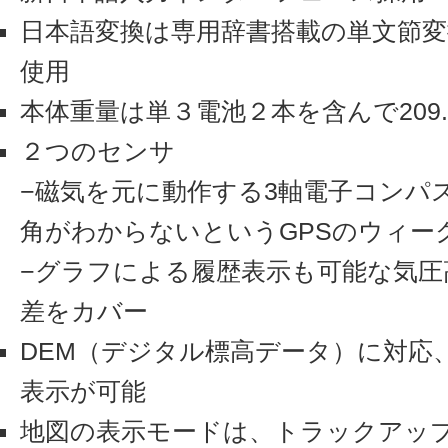
日本語変換は専用辞書搭載の単文節変
使用
本体重量は単３電池２本を含んで209.
２つのセンサ
−磁気を元に動作する3軸電子コンパ
角がわからないというGPSのウィー
−グラフによる履歴表示も可能な気圧
差をカバー
DEM（デジタル標高データ）に対応
表示が可能
地図の表示モードは、トラックアッ